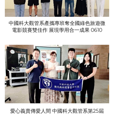
中國科大觀管系產攜專班奪全國綠色旅遊微
電影競賽雙佳作 展現學用合一成果 0610
愛心義賣傳愛人間 中國科大觀管系第25屆