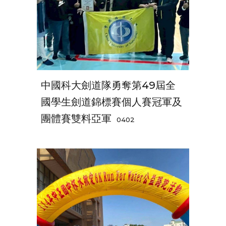
中國科大劍道隊勇奪第49屆全
國學生劍道錦標賽個人賽冠軍及
團體賽雙料亞軍
0402