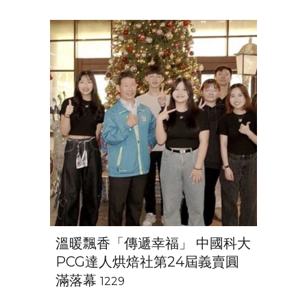
溫暖飄香「傳遞幸福」 中國科大
PCG達人烘焙社第24屆義賣圓
滿落幕
1229