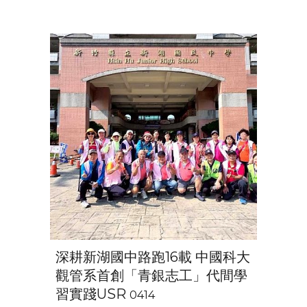
深耕新湖國中路跑16載 中國科大
觀管系首創「青銀志工」代間學
習實踐USR
0414