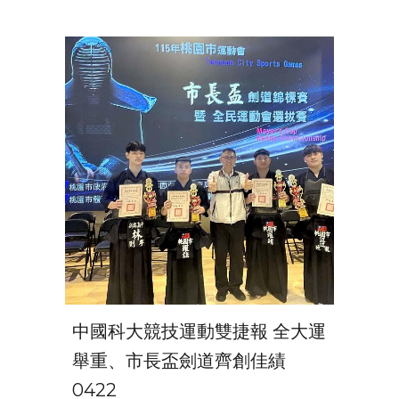
中國科大競技運動雙捷報 全大運
舉重、市長盃劍道齊創佳績
0422