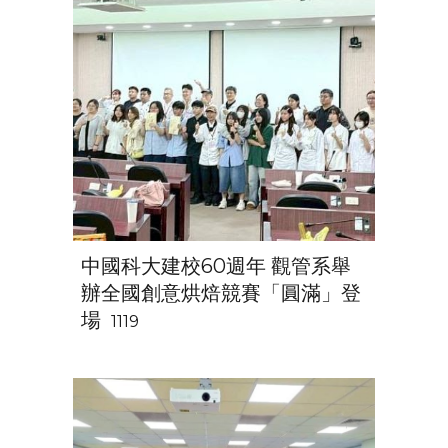
中國科大建校60週年 觀管系舉
辦全國創意烘焙競賽「圓滿」登
場
1119