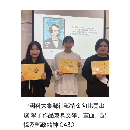
中國科大集郵社郵情金句比賽出
爐 學子作品兼具文學、畫面、記
憶及郵政精神
0430