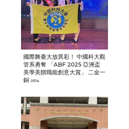
國際舞臺大放異彩！ 中國科大觀
管系勇奪 「ABF 2025 亞洲盃
美學美饌職能創意大賞」 二金一
銅
0514