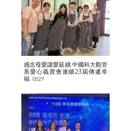
感念母愛讓愛延續 中國科大觀管
系愛心義賣會連續23屆傳遞幸
福
0527