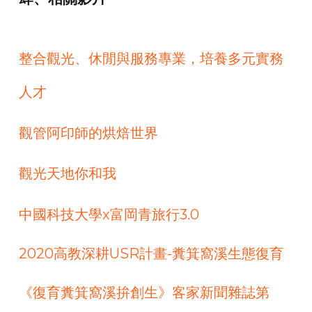
整合觀光、休閒與服務專業，培養多元實務
⼈才
觀管阿印師的烘焙世界
觀光天地你和我
中國科技大學x富岡青旅行3.0
2020高教深耕USR計畫-糞箕窩溪生態復育
《復育糞箕窩溪拚創生》客家新聞雜誌第