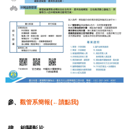
參、
觀管系簡報(←請點我)
肆、相關影片